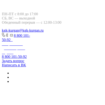
Курган, ул. Тимофея Невежина, 3
ПН-ПТ с 8:00 до 17:00
СБ, ВС — выходной
Обеденный перерыв — с 12:00-13:00
kgk-kurgan@kgk-kurgan.ru
8 800 101-
50-92
-
Оперативно-
диспетчерская
служба
8 800 101-50-92
Задать вопрос
Написать в ВК
+7 800 250-60-06
– по вопросам
начисления за