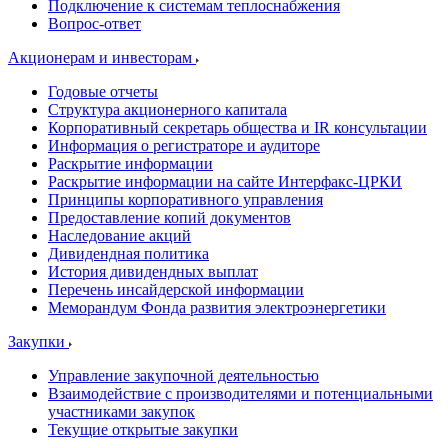
Подключение к системам теплоснабжения
Вопрос-ответ
Акционерам и инвесторам
Годовые отчеты
Структура акционерного капитала
Корпоративный секретарь общества и IR консультации
Информация о регистраторе и аудиторе
Раскрытие информации
Раскрытие информации на сайте Интерфакс-ЦРКИ
Принципы корпоративного управления
Предоставление копий документов
Наследование акций
Дивидендная политика
История дивидендных выплат
Перечень инсайдерской информации
Меморандум Фонда развития электроэнергетики
Закупки
Управление закупочной деятельностью
Взаимодействие с производителями и потенциальными
участниками закупок
Текущие открытые закупки