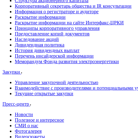
Структура акционерного капитала
Корпоративный секретарь общества и IR консультации
Информация о регистраторе и аудиторе
Раскрытие информации
Раскрытие информации на сайте Интерфакс-ЦРКИ
Принципы корпоративного управления
Предоставление копий документов
Наследование акций
Дивидендная политика
История дивидендных выплат
Перечень инсайдерской информации
Меморандум Фонда развития электроэнергетики
Закупки
Управление закупочной деятельностью
Взаимодействие с производителями и потенциальными у
Текущие открытые закупки
Пресс-центр
Новости
Полезное и интересное
СМИ о нас
Фотогалерея
Видеосюжеты