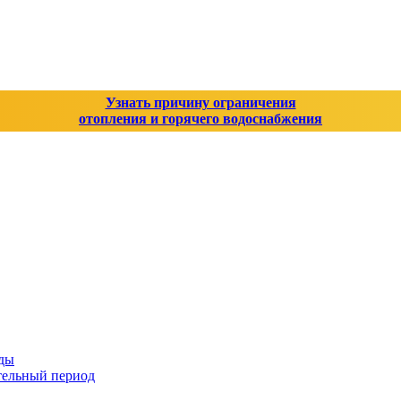
Узнать причину ограничения
отопления и горячего водоснабжения
оды
тельный период