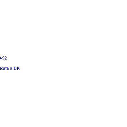
0-92
сать в ВК