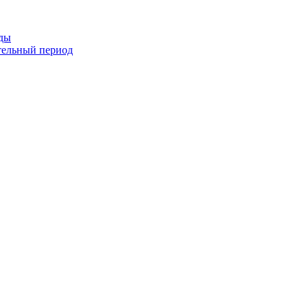
оды
тельный период