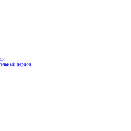
оды
тельный период