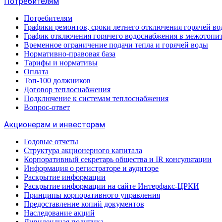
Потребителям
Потребителям
Графики ремонтов, сроки летнего отключения горячей в
График отключения горячего водоснабжения в межотопи
Временное ограничение подачи тепла и горячей воды
Нормативно-правовая база
Тарифы и нормативы
Оплата
Топ-100 должников
Договор теплоснабжения
Подключение к системам теплоснабжения
Вопрос-ответ
Акционерам и инвесторам
Годовые отчеты
Структура акционерного капитала
Корпоративный секретарь общества и IR консультации
Информация о регистраторе и аудиторе
Раскрытие информации
Раскрытие информации на сайте Интерфакс-ЦРКИ
Принципы корпоративного управления
Предоставление копий документов
Наследование акций
Дивидендная политика