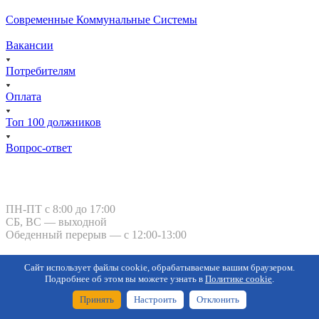
Современные Коммунальные Системы
Вакансии
Потребителям
Оплата
Топ 100 должников
Вопрос-ответ
Курган, ул. Тимофея Невежина, 3
ПН-ПТ с 8:00 до 17:00
СБ, ВС — выходной
Обеденный перерыв — с 12:00-13:00
kgk-kurgan@kgk-kurgan.ru
Сайт использует файлы cookie, обрабатываемые вашим браузером.
8 800 101-
Подробнее об этом вы можете узнать в
Политике cookie
.
50-92
-
Оперативно-
Принять
Настроить
Отклонить
диспетчерская