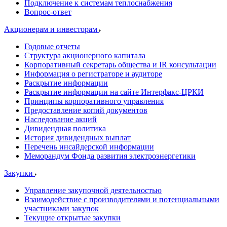
Подключение к системам теплоснабжения
Вопрос-ответ
Акционерам и инвесторам
Годовые отчеты
Структура акционерного капитала
Корпоративный секретарь общества и IR консультации
Информация о регистраторе и аудиторе
Раскрытие информации
Раскрытие информации на сайте Интерфакс-ЦРКИ
Принципы корпоративного управления
Предоставление копий документов
Наследование акций
Дивидендная политика
История дивидендных выплат
Перечень инсайдерской информации
Меморандум Фонда развития электроэнергетики
Закупки
Управление закупочной деятельностью
Взаимодействие с производителями и потенциальными
участниками закупок
Текущие открытые закупки