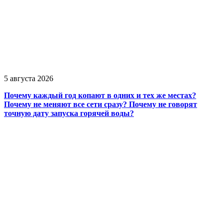
5 августа 2026
Почему каждый год копают в одних и тех же местах?
Почему не меняют все сети сразу? Почему не говорят
точную дату запуска горячей воды?