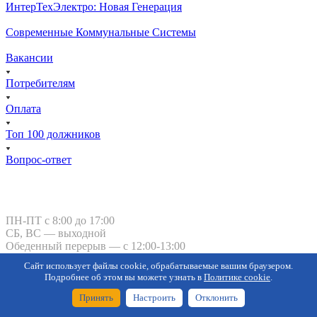
ИнтерТехЭлектро: Новая Генерация
Современные Коммунальные Системы
Вакансии
Потребителям
Оплата
Топ 100 должников
Вопрос-ответ
Курган, ул. Тимофея Невежина, 3
ПН-ПТ с 8:00 до 17:00
СБ, ВС — выходной
Обеденный перерыв — с 12:00-13:00
Сайт использует файлы cookie, обрабатываемые вашим браузером.
kgk-kurgan@kgk-kurgan.ru
Подробнее об этом вы можете узнать в
Политике cookie
.
8 800 101-
50-92
-
Принять
Настроить
Отклонить
Оперативно-