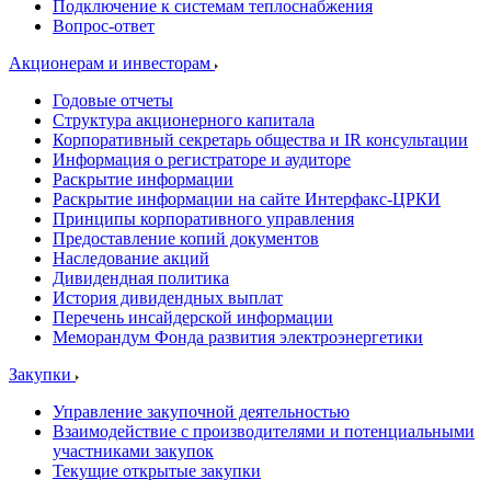
Подключение к системам теплоснабжения
Вопрос-ответ
Акционерам и инвесторам
Годовые отчеты
Структура акционерного капитала
Корпоративный секретарь общества и IR консультации
Информация о регистраторе и аудиторе
Раскрытие информации
Раскрытие информации на сайте Интерфакс-ЦРКИ
Принципы корпоративного управления
Предоставление копий документов
Наследование акций
Дивидендная политика
История дивидендных выплат
Перечень инсайдерской информации
Меморандум Фонда развития электроэнергетики
Закупки
Управление закупочной деятельностью
Взаимодействие с производителями и потенциальными
участниками закупок
Текущие открытые закупки