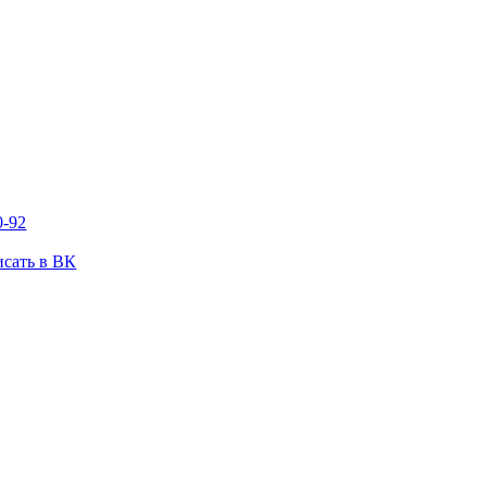
0-92
сать в ВК