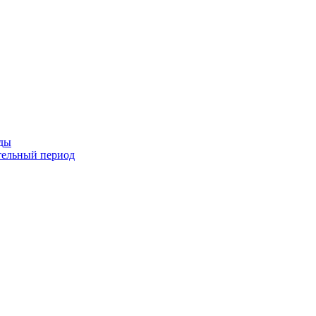
оды
тельный период