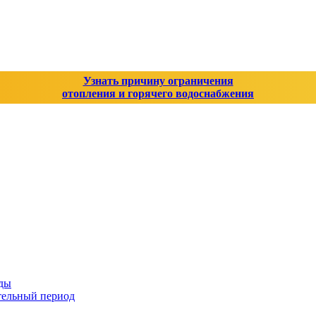
Узнать причину ограничения
отопления и горячего водоснабжения
оды
тельный период