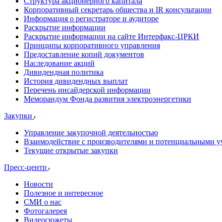
Структура акционерного капитала
Корпоративный секретарь общества и IR консультации
Информация о регистраторе и аудиторе
Раскрытие информации
Раскрытие информации на сайте Интерфакс-ЦРКИ
Принципы корпоративного управления
Предоставление копий документов
Наследование акций
Дивидендная политика
История дивидендных выплат
Перечень инсайдерской информации
Меморандум Фонда развития электроэнергетики
Закупки
Управление закупочной деятельностью
Взаимодействие с производителями и потенциальными у
Текущие открытые закупки
Пресс-центр
Новости
Полезное и интересное
СМИ о нас
Фотогалерея
Видеосюжеты