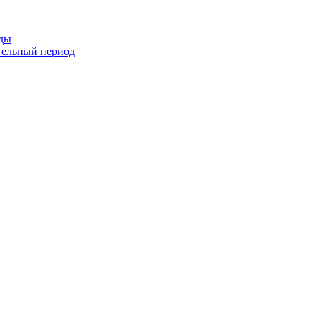
оды
тельный период