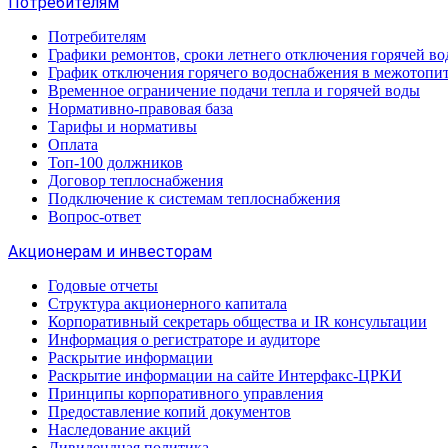
Потребителям
Потребителям
Графики ремонтов, сроки летнего отключения горячей в
График отключения горячего водоснабжения в межотопи
Временное ограничение подачи тепла и горячей воды
Нормативно-правовая база
Тарифы и нормативы
Оплата
Топ-100 должников
Договор теплоснабжения
Подключение к системам теплоснабжения
Вопрос-ответ
Акционерам и инвесторам
Годовые отчеты
Структура акционерного капитала
Корпоративный секретарь общества и IR консультации
Информация о регистраторе и аудиторе
Раскрытие информации
Раскрытие информации на сайте Интерфакс-ЦРКИ
Принципы корпоративного управления
Предоставление копий документов
Наследование акций
Дивидендная политика