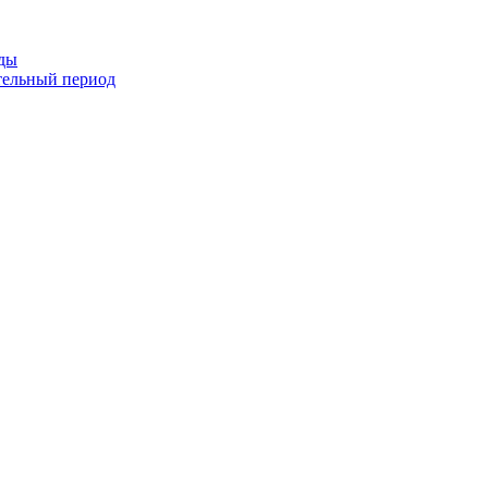
оды
тельный период