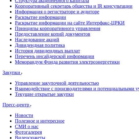
Структура акционерного капитала
Корпоративный секретарь общества и IR консультации
Информация о регистраторе и аудиторе
Раскрытие информации
Раскрытие информации на сайте Интерфакс-ЦРКИ
Принципы корпоративного управления
Предоставление копий документов
Наследование акций
Дивидендная политика
История дивидендных выплат
Перечень инсайдерской информации
Меморандум Фонда развития электроэнергетики
Закупки
Управление закупочной деятельностью
Взаимодействие с производителями и потенциальными у
Текущие открытые закупки
Пресс-центр
Новости
Полезное и интересное
СМИ о нас
Фотогалерея
Видеосюжеты