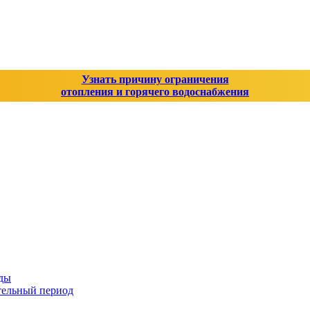
Узнать причину ограничения
отопления и горячего водоснабжения
оды
тельный период