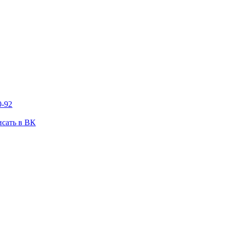
0-92
сать в ВК