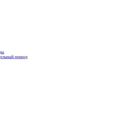
оды
тельный период