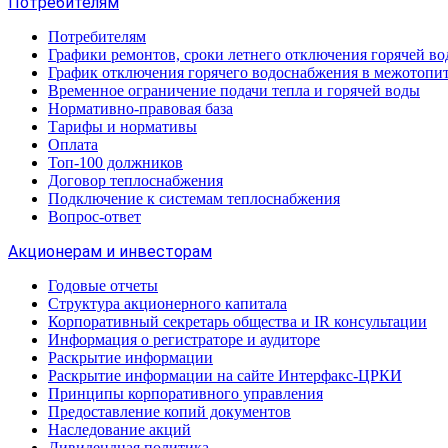
Потребителям
Потребителям
Графики ремонтов, сроки летнего отключения горячей в
График отключения горячего водоснабжения в межотопи
Временное ограничение подачи тепла и горячей воды
Нормативно-правовая база
Тарифы и нормативы
Оплата
Топ-100 должников
Договор теплоснабжения
Подключение к системам теплоснабжения
Вопрос-ответ
Акционерам и инвесторам
Годовые отчеты
Структура акционерного капитала
Корпоративный секретарь общества и IR консультации
Информация о регистраторе и аудиторе
Раскрытие информации
Раскрытие информации на сайте Интерфакс-ЦРКИ
Принципы корпоративного управления
Предоставление копий документов
Наследование акций
Дивидендная политика