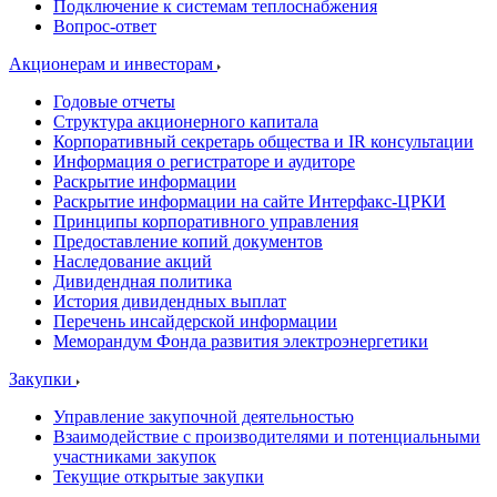
Подключение к системам теплоснабжения
Вопрос-ответ
Акционерам и инвесторам
Годовые отчеты
Структура акционерного капитала
Корпоративный секретарь общества и IR консультации
Информация о регистраторе и аудиторе
Раскрытие информации
Раскрытие информации на сайте Интерфакс-ЦРКИ
Принципы корпоративного управления
Предоставление копий документов
Наследование акций
Дивидендная политика
История дивидендных выплат
Перечень инсайдерской информации
Меморандум Фонда развития электроэнергетики
Закупки
Управление закупочной деятельностью
Взаимодействие с производителями и потенциальными
участниками закупок
Текущие открытые закупки