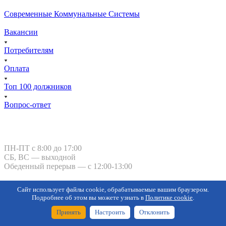
Современные Коммунальные Системы
Вакансии
Потребителям
Оплата
Топ 100 должников
Вопрос-ответ
Курган, ул. Тимофея Невежина, 3
ПН-ПТ с 8:00 до 17:00
СБ, ВС — выходной
Обеденный перерыв — с 12:00-13:00
kgk-kurgan@kgk-kurgan.ru
Сайт использует файлы cookie, обрабатываемые вашим браузером.
8 800 101-
Подробнее об этом вы можете узнать в
Политике cookie
.
50-92
-
Оперативно-
Принять
Настроить
Отклонить
диспетчерская